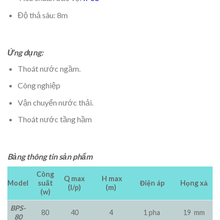
Độ thả sâu: 8m
Ứng dụng:
Thoát nước ngầm.
Công nghiệp
Vận chuyển nước thải.
Thoát nước tầng hầm
Bảng thông tin sản phẩm
Công
Q max
H max
Model
suất
Điện áp
Họng xả
(l/p)
(m)
(w)
BPS-
80
40
4
1 pha
19 mm
80