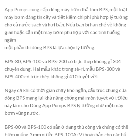
App Pumps cung cấp dòng máy bơm thả tõm BPS, một loạt
máy bơm đáng tin cậy và tiết kiệm chi phí phù hợp lý tưởng
cho cả nước sạch và hơi bẩn. Nếu bạn bị hạn chế về không
gian hoặc cần một máy bơm phù hợp với các tình huống
ngâm
một phần thì dòng BPS là lựa chọn lý tưởng.
BPS-80, BPS-100 và BPS-200 có trục thép không gỉ 304
chuyên dụng. Hai mẫu khác trong sê-ri, mẫu BPS-300 và
BPS-400 có trục thép không gỉ 410 tuyệt vời.
Ngay cả khi có thời gian chạy khô ngắn, cấu trúc chung của
dòng BPS mang lại khả năng chống mài mòn tuyệt vời. Điều
này làm cho Dòng App Pumps BPS lý tưởng như một máy
bơm vũng nước.
BPS-80 và BPS-100 có sẵn ở dạng thủ công và chúng có thể
bơm xuống 3 mm nước.BPS-100A (V) hoàn hảo cho các hố