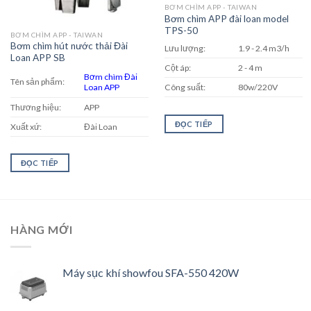
BƠM CHÌM APP - TAIWAN
Bơm chìm APP đài loan model
TPS-50
BƠM CHÌM APP - TAIWAN
Bơm chìm hút nước thải Đài
Lưu lượng:
1.9 - 2.4 m3/h
Loan APP SB
Cột áp:
2 - 4 m
Bơm chìm Đài
Tên sản phẩm:
Loan APP
Công suất:
80w/220V
Thương hiệu:
APP
ĐỌC TIẾP
Xuất xứ:
Đài Loan
ĐỌC TIẾP
HÀNG MỚI
Máy sục khí showfou SFA-550 420W