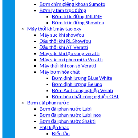
Bơm chìm giếng khoan Sumoto
Bơm ly tâm trục đứng
Bơm trục đứng INLINE
Bơm trục đứng Showfou
Máy thổi khí, máy tạo oxy
Máy sục khí showfou
Đầu thổi khí RL Showfou
Đầu thổi khí AT Veratti
Máy sục khí tạo sóng veratti
Máy sục oxi phun mưa Veratti
Máy thổi khí con sò Veratti
Máy bơm hóa chất
Bơm định lượng BLue White
Bơm định lượng Beluno
Bơm Axit công nghiệp Verati
Bơm hóa chất công nghiệp OBL
Bơm đài phun nước
Bơm đài phun nước Lubi
Bơm đài phun nước Lubi inox
Bơm đài phun nước Shakti
Phụ kiện khác
Biến tần