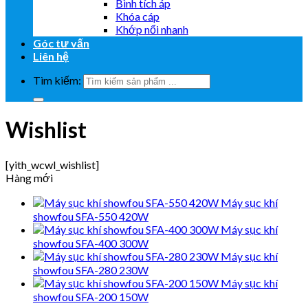
Bình tích áp
Khóa cáp
Khớp nổi nhanh
Góc tư vấn
Liên hệ
Tìm kiếm:
Wishlist
[yith_wcwl_wishlist]
Hàng mới
Máy sục khí
showfou SFA-550 420W
Máy sục khí
showfou SFA-400 300W
Máy sục khí
showfou SFA-280 230W
Máy sục khí
showfou SFA-200 150W