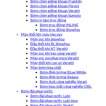
Bơm chìm giếng khoan Franklin
Bơm chìm giếng khoan Peroni
Bơm chìm giếng khoan Veratti
Bơm chìm giếng khoan Sumoto
Bơm ly tâm trục đứng
Bơm trục đứng INLINE
Bơm trục đứng Showfou
Máy thổi khí, máy tạo oxy
Máy sục khí showfou
Đầu thổi khí RL Showfou
Đầu thổi khí AT Veratti
Máy sục khí tạo sóng veratti
Máy sục oxi phun mưa Veratti
Máy thổi khí con sò Veratti
Máy bơm hóa chất
Bơm định lượng BLue White
Bơm định lượng Beluno
Bơm Axit công nghiệp Verati
Bơm hóa chất công nghiệp OBL
Bơm đài phun nước
Bơm đài phun nước Lubi
Bơm đài phun nước Lubi inox
Bơm đài phun nước Shakti