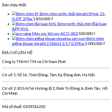
Bán chạy nhất
Bơm chìm nước thải Veratti SFm6-15-
0.37F 370w
1.850.000
₫
Bơm nước thả chìm Đài loan
APP KHL
Máy sục khí oxy ACO-003
500.000
₫
Bơm chìm
giếng khoan Veratti 2.5SSm1.5/17 0.37Kw
2.000.000
₫
ĐỊA CHỈ LIÊN HỆ
Công ty TNHH TM và CN Nam Phát
Cơ sở 1: Số 16, Thôn Đông, Tàm Xá, Đông Anh, Hà Nội.
Cơ sở 2: 815/4/56 Hương lộ 2, Bình Trị Đông A, Bình Tân, Hồ
Chí Minh
Mã số thuế: 0109316202