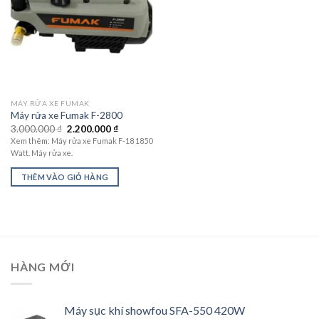
MÁY RỬA XE FUMAK
Máy rửa xe Fumak F-2800
Giá
Giá
3.000.000
₫
2.200.000
₫
gốc
hiện
Xem thêm: Máy rửa xe Fumak F-18 1850
là:
tại
Watt. Máy rửa xe.
3.000.000 ₫.
là:
2.200.000 ₫.
THÊM VÀO GIỎ HÀNG
HÀNG MỚI
Máy sục khí showfou SFA-550 420W