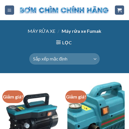
Skip
to
content
MÁY RỬA XE
/
Máy rửa xe Fumak
LỌC
Giảm giá!
Giảm giá!