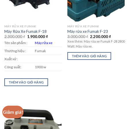
MÁY RỬA XE FUMAK
MÁY RỬA XE FUMAK
Máy Rửa Xe Fumak F-18
Máy rửa xe Fumak F-23
Giá
Giá
Giá
Giá
2.300.000
₫
1.900.000
₫
3.000.000
₫
2.200.000
₫
gốc
hiện
gốc
hiện
Xem thêm: Máy rửa xe Fumak F-28 2800
Tên sản phẩm :
Máy rửa xe
là:
tại
là:
tại
Watt. Máy rửa xe.
2.300.000 ₫.
là:
3.000.000 ₫.
là:
Thương hiệu :
Fumak
1.900.000 ₫.
2.200.000 
THÊM VÀO GIỎ HÀNG
Xuất xứ :
Công suất:
1900 w
THÊM VÀO GIỎ HÀNG
Giảm giá!