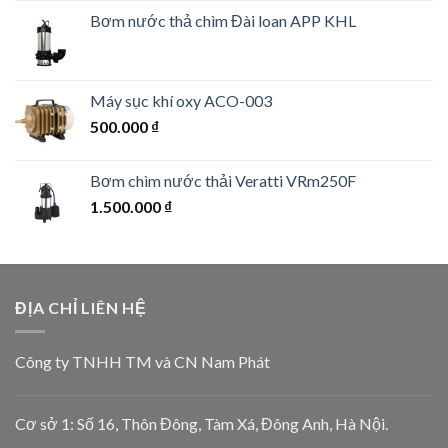
Bơm nước thả chìm Đài loan APP KHL
Máy sục khí oxy ACO-003
500.000
₫
Bơm chìm nước thải Veratti VRm250F
1.500.000
₫
ĐỊA CHỈ LIÊN HỆ
Công ty TNHH TM và CN Nam Phát
Cơ sở 1: Số 16, Thôn Đông, Tàm Xá, Đông Anh, Hà Nội.