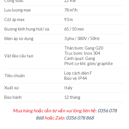
Công suất
22 Kw
Lưu lượng max
78 m³/h
Cột áp max
93 m
Đường kính họng hút/ xả
65 / 50 mm
Điện áp sử dụng
3 pha / 380V / 50Hz
Thân bơm: Gang G20
Trục bơm: Inox 304
Vật liệu cấu tạo
Cánh quạt: Gang
Phớt cơ khí: gốm/ graphite
Lớp cách điện F
Tiêu chuẩn
Bảo vệ IP44
Xuất xứ
Italy
Bảo hành
12 tháng
Mua hàng hoặc cần tư vấn vui lòng liên hệ:
0356 078
868
hoặc Zalo:
0356 078 868