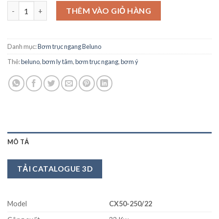
Máy bơm trục ngang Beluno CX50-250/22 số lượng
THÊM VÀO GIỎ HÀNG
Danh mục:
Bơm trục ngang Beluno
Thẻ:
beluno
,
bơm ly tâm
,
bơm trục ngang
,
bơm ý
MÔ TẢ
TẢI CATALOGUE 3D
Model
CX50-250/22