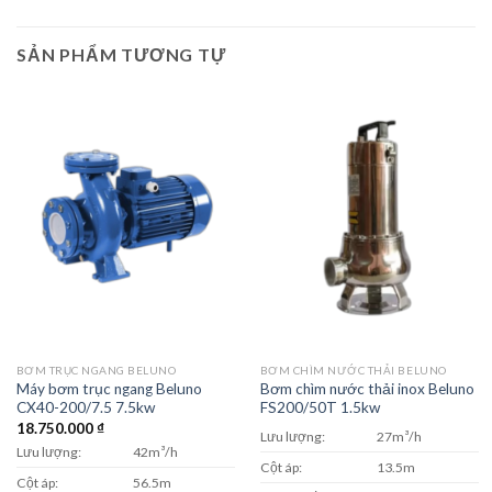
SẢN PHẨM TƯƠNG TỰ
BƠM TRỤC NGANG BELUNO
BƠM CHÌM NƯỚC THẢI BELUNO
Máy bơm trục ngang Beluno
Bơm chìm nước thải inox Beluno
CX40-200/7.5 7.5kw
FS200/50T 1.5kw
18.750.000
₫
Lưu lượng:
27m³/h
Lưu lượng:
42m³/h
Cột áp:
13.5m
Cột áp:
56.5m