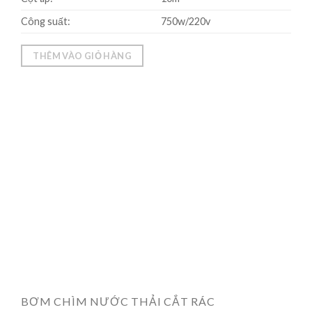
Công suất:
750w/220v
THÊM VÀO GIỎ HÀNG
BƠM CHÌM NƯỚC THẢI CẮT RÁC