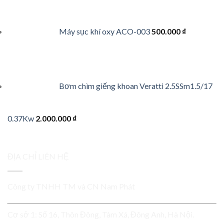
Máy sục khí oxy ACO-003
500.000
₫
Bơm chìm giếng khoan Veratti 2.5SSm1.5/17
0.37Kw
2.000.000
₫
ĐỊA CHỈ LIÊN HỆ
Công ty TNHH TM và CN Nam Phát
Cơ sở 1: Số 16, Thôn Đông, Tàm Xá, Đông Anh, Hà Nội.