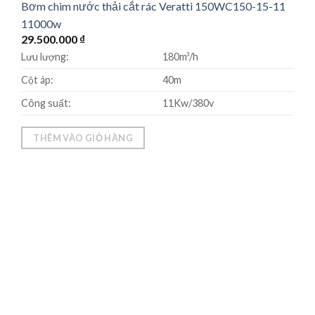
Bơm chìm nước thải cắt rác Veratti 150WC150-15-11
11000w
29.500.000
₫
Lưu lượng:
180m³/h
Cột áp:
40m
Công suất:
11Kw/380v
THÊM VÀO GIỎ HÀNG