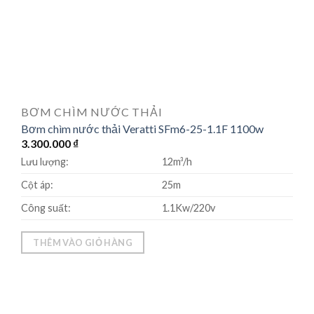
BƠM CHÌM NƯỚC THẢI
Bơm chìm nước thải Veratti SFm6-25-1.1F 1100w
3.300.000
₫
Lưu lượng:
12m³/h
Cột áp:
25m
Công suất:
1.1Kw/220v
THÊM VÀO GIỎ HÀNG