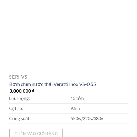
SERI VS
Bơm chìm nước thải Veratti Inox VS-0.55
3.800.000
₫
Lưu lượng:
15m³/h
Cột áp:
9.5m
Công suất:
550w/220v/380v
THÊM VÀO GIỎ HÀNG