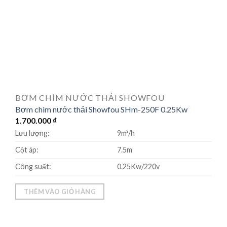
BƠM CHÌM NƯỚC THẢI SHOWFOU
Bơm chìm nước thải Showfou SHm-250F 0.25Kw
1.700.000
₫
Lưu lượng:
9m³/h
Cột áp:
7.5m
Công suất:
0.25Kw/220v
THÊM VÀO GIỎ HÀNG