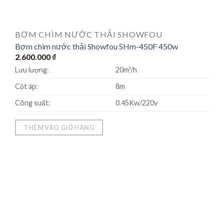
BƠM CHÌM NƯỚC THẢI SHOWFOU
Bơm chìm nước thải Showfou SHm-450F 450w
2.600.000
₫
Lưu lượng:
20m³/h
Cột áp:
8m
Công suất:
0.45Kw/220v
THÊM VÀO GIỎ HÀNG