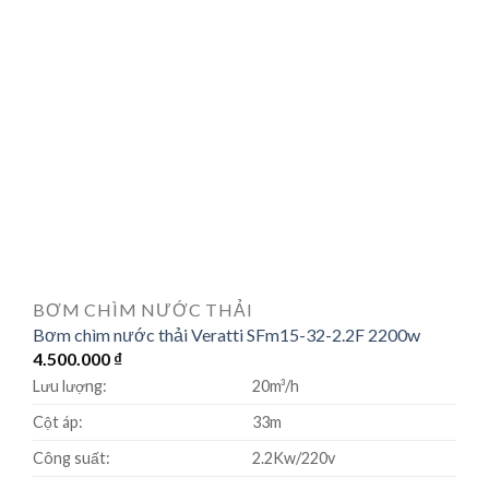
BƠM CHÌM NƯỚC THẢI
Bơm chìm nước thải Veratti SFm15-32-2.2F 2200w
4.500.000
₫
Lưu lượng:
20m³/h
Cột áp:
33m
Công suất:
2.2Kw/220v