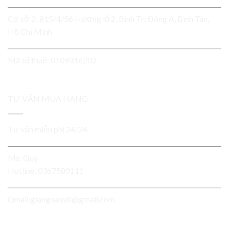
Cơ sở 2: 815/4/56 Hương lộ 2, Bình Trị Đông A, Bình Tân,
Hồ Chí Minh
Mã số thuế: 0109316202
TƯ VẤN MUA HÀNG
Tư vấn miễn phí 24/24
Ms: Quý
Hotline:
0367589111
Gmail:giangnamdl@gmail.com