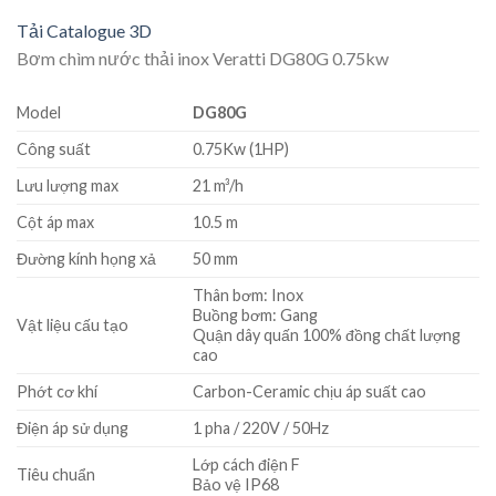
Tải Catalogue 3D
Bơm chìm nước thải inox Veratti DG80G 0.75kw
Model
DG80G
Công suất
0.75Kw (1HP)
Lưu lượng max
21 m³/h
Cột áp max
10.5 m
Đường kính họng xả
50 mm
Thân bơm: Inox
Buồng bơm: Gang
Vật liệu cấu tạo
Quận dây quấn 100% đồng chất lượng
cao
Phớt cơ khí
Carbon-Ceramic chịu áp suất cao
Điện áp sử dụng
1 pha / 220V / 50Hz
Lớp cách điện F
Tiêu chuẩn
Bảo vệ IP68