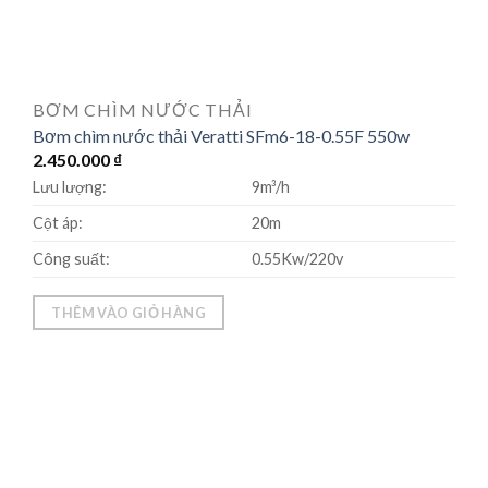
BƠM CHÌM NƯỚC THẢI
Bơm chìm nước thải Veratti SFm6-18-0.55F 550w
2.450.000
₫
Lưu lượng:
9m³/h
Cột áp:
20m
Công suất:
0.55Kw/220v
THÊM VÀO GIỎ HÀNG