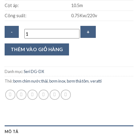
Cột áp:
10.5m
Công suất:
0.75Kw/220v
Bơm
THÊM VÀO GIỎ HÀNG
chìm
nước
thải
Danh mục:
Seri DG-DX
inox
Thẻ:
bơm chìm nước thải
,
bơm inox
,
bơm thả tõm
,
veratti
Veratti
DG80G
0.75kw
số
lượng
MÔ TẢ