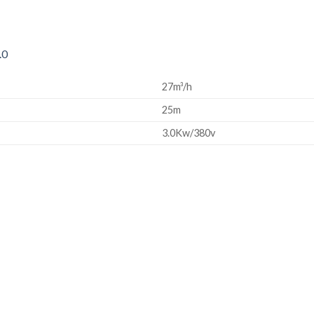
.0
27m³/h
25m
3.0Kw/380v