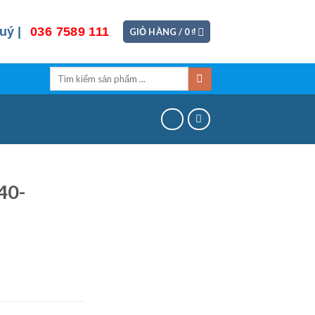
uý |
036 7589 111
GIỎ HÀNG /
0
₫
Tìm
kiếm:
40-