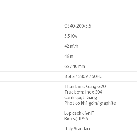
CS40-200/5.5
5.5 Kw
42 m³/h
46 m
65 / 40 mm
3 pha / 380V / 50Hz
Thân bơm: Gang G20
Trục bơm: Inox 304
Cánh quạt: Gang
Phớt cơ khí: gốm/ graphite
Lớp cách điện F
Bảo vệ IP55
Italy Standard