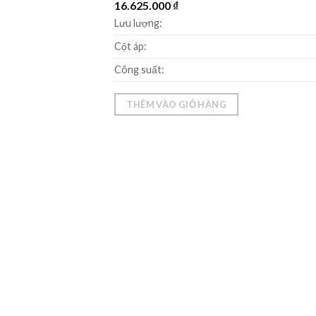
16.625.000
₫
Lưu lượng:
Cột áp:
Công suất:
THÊM VÀO GIỎ HÀNG