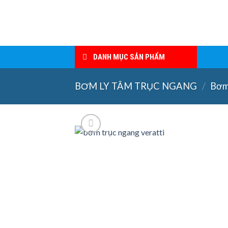
Skip
to
content
DANH MỤC SẢN PHẨM
BƠM LY TÂM TRỤC NGANG
/
Bơm