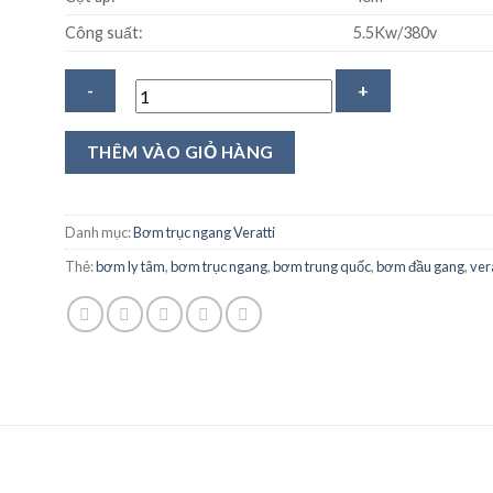
Công suất:
5.5Kw/380v
Máy
THÊM VÀO GIỎ HÀNG
bơm
trục
ngang
Danh mục:
Bơm trục ngang Veratti
Veratti
Thẻ:
bơm ly tâm
,
bơm trục ngang
,
bơm trung quốc
,
bơm đầu gang
,
ver
CS40-
200/5.5
số
lượng