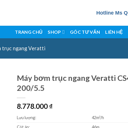
Hotline Ms Q
TRANG CHỦ
SHOP
GÓC TƯ VẤN
LIÊN HỆ
 trục ngang Veratti
Máy bơm trục ngang Veratti CS
200/5.5
8.778.000
₫
Lưu lượng:
42m³/h
Cột áp:
46m