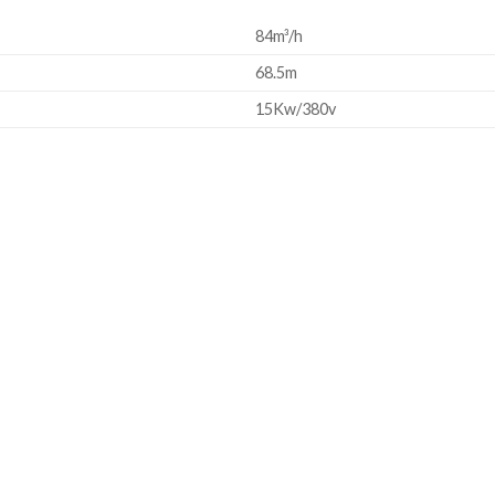
84m³/h
68.5m
15Kw/380v