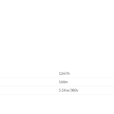
12m³/h
166m
5.5Kw/380v