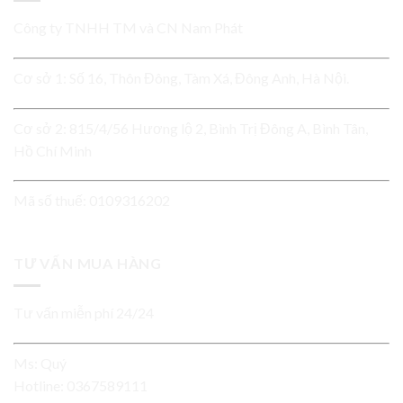
Công ty TNHH TM và CN Nam Phát
Cơ sở 1: Số 16, Thôn Đông, Tàm Xá, Đông Anh, Hà Nội.
Cơ sở 2: 815/4/56 Hương lộ 2, Bình Trị Đông A, Bình Tân,
Hồ Chí Minh
Mã số thuế: 0109316202
TƯ VẤN MUA HÀNG
Tư vấn miễn phí 24/24
Ms: Quý
Hotline:
0367589111