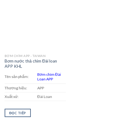
BƠM CHÌM APP - TAIWAN
Bơm nước thả chìm Đài loan
APP KHL
Bơm chìm Đài
Tên sản phẩm:
Loan APP
Thương hiệu:
APP
Xuất xứ:
Đài Loan
ĐỌC TIẾP