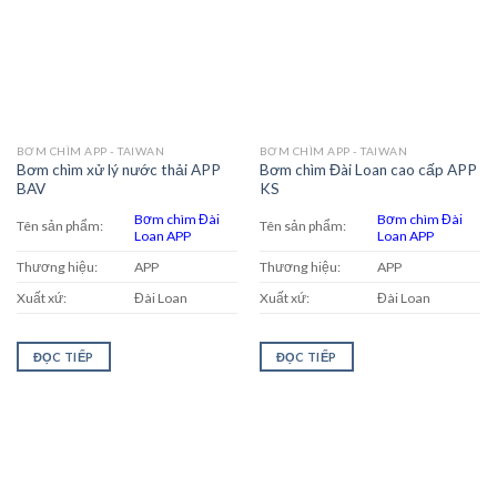
BƠM CHÌM APP - TAIWAN
BƠM CHÌM APP - TAIWAN
Bơm chìm xử lý nước thải APP
Bơm chìm Đài Loan cao cấp APP
BAV
KS
Bơm chìm Đài
Bơm chìm Đài
Tên sản phẩm:
Tên sản phẩm:
Loan APP
Loan APP
Thương hiệu:
APP
Thương hiệu:
APP
Xuất xứ:
Đài Loan
Xuất xứ:
Đài Loan
ĐỌC TIẾP
ĐỌC TIẾP