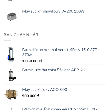
Máy sục khí showfou SFA-200 150W
BÁN CHẠY NHẤT
Bơm chìm nước thải Veratti SFm6-15-0.37F
370w
1.850.000
₫
Bơm nước thả chìm Đài loan APP KHL
Máy sục khí oxy ACO-003
500.000
₫
Bơm chìm giếng khoan Veratti 2.5SSm1.5/17