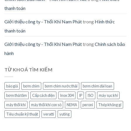
thanh toán
Giới thiệu công ty - Thổi Khí Nam Phát
trong
Hình thức
thanh toán
Giới thiệu công ty - Thổi Khí Nam Phát
trong
Chính sách bảo
hành
TỪ KHOÁ TÌM KIẾM
báo giá
bơm chìm
bơm chìm nước thải
bơm chìm đài loan
bơm thả tõm
Cấp cách điện
Inox 304
IP
ISO
máy sục khí
máy thổi khí
máy thổi khí con sò
NEMA
peroni
Thép không gỉ
Tiêu chuẩn kỹ thuật
veratti
yuting