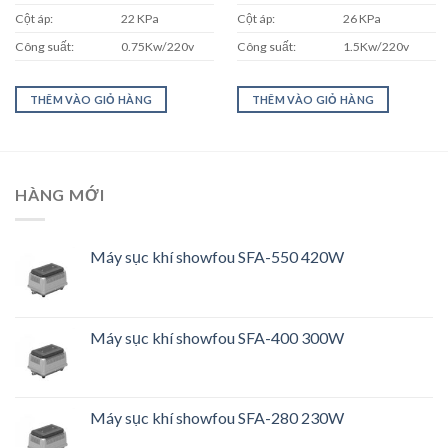
4.600.000 ₫.
là:
5.400.000 ₫.
là:
Cột áp:
22 KPa
Cột áp:
26 KPa
3.400.000 ₫.
4.800.000
Công suất:
0.75Kw/220v
Công suất:
1.5Kw/220v
THÊM VÀO GIỎ HÀNG
THÊM VÀO GIỎ HÀNG
HÀNG MỚI
Máy sục khí showfou SFA-550 420W
Máy sục khí showfou SFA-400 300W
Máy sục khí showfou SFA-280 230W