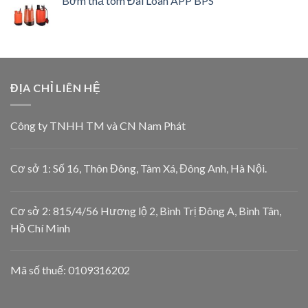
Bơm thả tõm Đài Loan APP BPS
ĐỊA CHỈ LIÊN HỆ
Công ty TNHH TM và CN Nam Phát
Cơ sở 1: Số 16, Thôn Đông, Tàm Xá, Đông Anh, Hà Nội.
Cơ sở 2: 815/4/56 Hương lộ 2, Bình Trị Đông A, Bình Tân,
Hồ Chí Minh
Mã số thuế: 0109316202