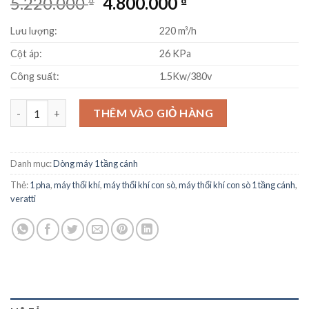
Giá
Giá
5.220.000
4.800.000
₫
₫
gốc
hiện
Lưu lượng:
220 m³/h
là:
tại
5.220.000 ₫.
là:
Cột áp:
26 KPa
4.800.000 ₫.
Công suất:
1.5Kw/380v
Máy thổi khí con sò Veratti GB-1500S 1.5Kw số lượng
THÊM VÀO GIỎ HÀNG
Danh mục:
Dòng máy 1 tầng cánh
Thẻ:
1 pha
,
máy thổi khí
,
máy thổi khí con sò
,
máy thổi khí con sò 1 tầng cánh
,
veratti