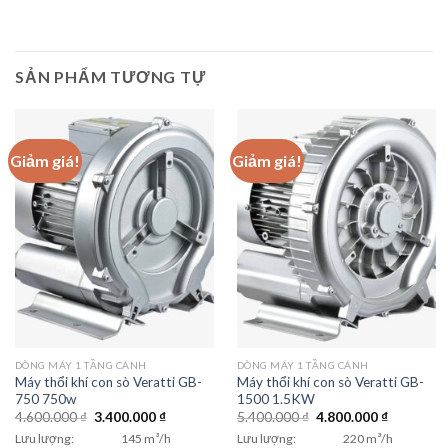
SẢN PHẨM TƯƠNG TỰ
Giảm giá!
Giảm giá!
DÒNG MÁY 1 TẦNG CÁNH
DÒNG MÁY 1 TẦNG CÁNH
Máy thổi khí con sò Veratti GB-
Máy thổi khí con sò Veratti GB-
750 750w
1500 1.5KW
Giá
Giá
Giá
Giá
4.600.000
₫
3.400.000
₫
5.400.000
₫
4.800.000
₫
gốc
hiện
gốc
hiện
Lưu lượng:
145 m³/h
Lưu lượng:
220 m³/h
là:
tại
là:
tại