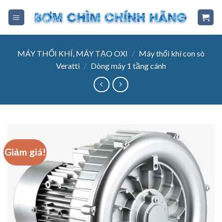
Skip
to
content
MÁY THỔI KHÍ, MÁY TẠO OXI
/
Máy thổi khí con sò
Veratti
/
Dòng máy 1 tầng cánh
Giảm giá!