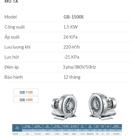
MÔ TẢ
Model
GB-1500S
Công suất
1.5 KW
Áp suất
26 KPa
Lưu lượng khí
220 m³/h
Lực hút
-21 KPa
Điện áp
3 pha/380V/50Hz
Bảo hành
12 tháng