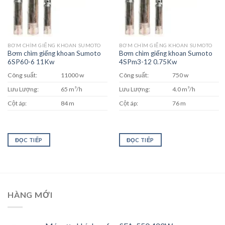
BƠM CHÌM GIẾNG KHOAN SUMOTO
BƠM CHÌM GIẾNG KHOAN SUMOTO
Bơm chìm giếng khoan Sumoto
Bơm chìm giếng khoan Sumoto
6SP60-6 11Kw
4SPm3-12 0.75Kw
Công suất:
11000 w
Công suất:
750 w
Lưu Lượng:
65 m³/h
Lưu Lượng:
4.0 m³/h
Cột áp:
84 m
Cột áp:
76 m
ĐỌC TIẾP
ĐỌC TIẾP
HÀNG MỚI