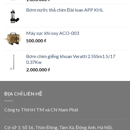
Bơm nước thả chìm Đài loan APP KHL
Máy sục khí oxy ACO-003
500.000
₫
Bơm chìm giếng khoan Veratti 2.5SSm1.5/17
0.37Kw
2.000.000
₫
ĐỊA CHỈ LIÊN HỆ
Công ty TNHH TM và CN Nam Phát
Cơ sở 1: Số 16, Thôn Đông, Tàm Xá, Đông Anh, Hà Nội.