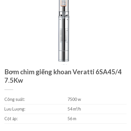
Bơm chìm giếng khoan Veratti 6SA45/4
7.5Kw
Công suất:
7500 w
Lưu Lượng:
54 m³/h
Cột áp:
56 m