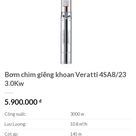
Bơm chìm giếng khoan Veratti 4SA8/23
3.0Kw
5.900.000
₫
Công suất:
3000 w
Lưu Lượng:
10.8 m³/h
Cột áp:
145 m