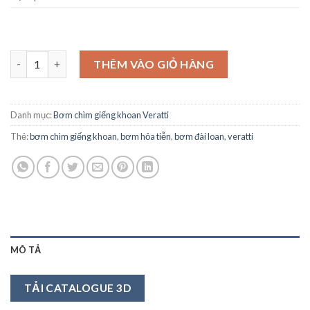
Bơm chìm giếng khoan Veratti 4SA8/23 3.0Kw số lượng
THÊM VÀO GIỎ HÀNG
Danh mục:
Bơm chìm giếng khoan Veratti
Thẻ:
bơm chìm giếng khoan
,
bơm hỏa tiễn
,
bơm đài loan
,
veratti
MÔ TẢ
TẢI CATALOGUE 3D