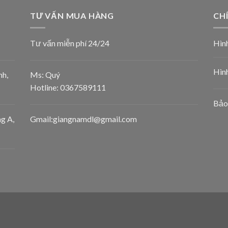
TƯ VẤN MUA HÀNG
CH
Tư vấn miễn phí 24/24
Hình
Hìn
nh,
Ms: Quý
Hotline:
0367589111
Bảo 
g A,
Gmail:giangnamdl@gmail.com