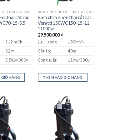
ỚC THẢI CẮT RÁC
BƠM CHÌM NƯỚC THẢI CẮT RÁC
ớc thải cắt rác
Bơm chìm nước thải cắt rác
0WC70-15-5.5
Veratti 150WC150-15-11
11000w
₫
29.500.000
₫
112 m³/h
Lưu lượng:
180m³/h
32 m
Cột áp:
40m
5.5Kw/380v
Công suất:
11Kw/380v
 GIỎ HÀNG
THÊM VÀO GIỎ HÀNG