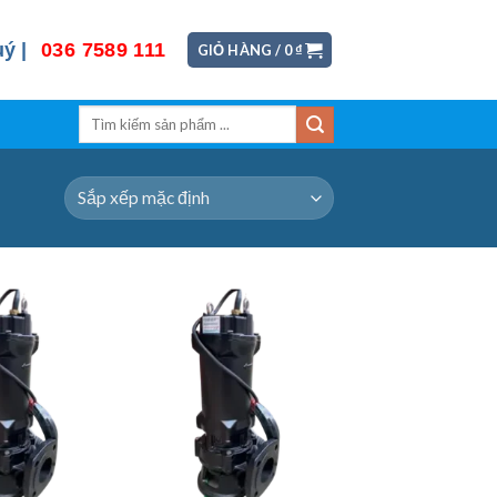
uý |
036 7589 111
GIỎ HÀNG /
0
₫
Tìm
kiếm: