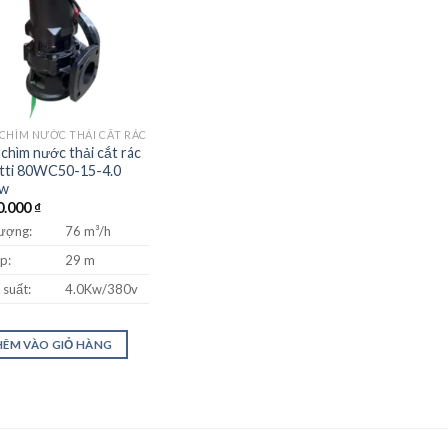
CHÌM NƯỚC THẢI CẮT RÁC
chìm nước thải cắt rác
tti 80WC50-15-4.0
Kw
0.000
₫
lượng:
76 m³/h
p:
29 m
suất:
4.0Kw/380v
ÊM VÀO GIỎ HÀNG