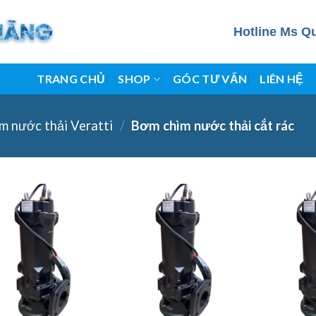
Hotline Ms Q
TRANG CHỦ
SHOP
GÓC TƯ VẤN
LIÊN HỆ
m nước thải Veratti
/
Bơm chìm nước thải cắt rác