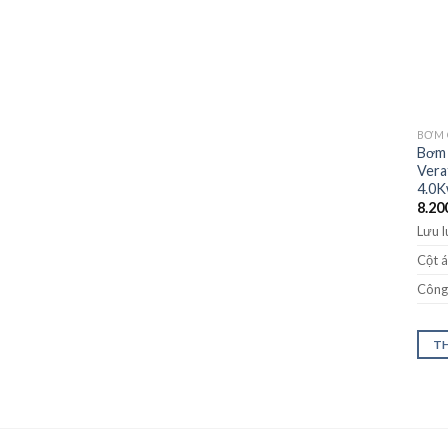
BƠM 
Bơm 
Vera
4.0
8.20
Lưu 
Cột á
Công 
TH