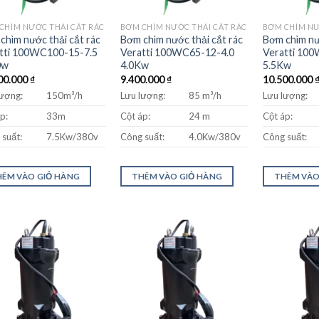
CHÌM NƯỚC THẢI CẮT RÁC
BƠM CHÌM NƯỚC THẢI CẮT RÁC
BƠM CHÌM NƯ
chìm nước thải cắt rác
Bơm chìm nước thải cắt rác
Bơm chìm nư
tti 100WC100-15-7.5
Veratti 100WC65-12-4.0
Veratti 10
0w
4.0Kw
5.5Kw
00.000
₫
9.400.000
₫
10.500.000
lượng:
150m³/h
Lưu lượng:
85 m³/h
Lưu lượng:
p:
33m
Cột áp:
24 m
Cột áp:
suất:
7.5Kw/380v
Công suất:
4.0Kw/380v
Công suất:
ÊM VÀO GIỎ HÀNG
THÊM VÀO GIỎ HÀNG
THÊM VÀO