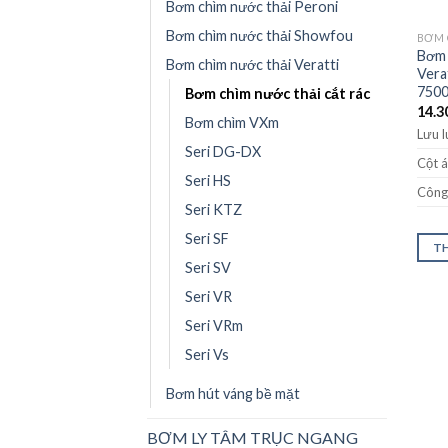
Bơm chìm nước thải Peroni
Bơm chìm nước thải Showfou
BƠM 
Bơm 
Bơm chìm nước thải Veratti
Vera
750
Bơm chìm nước thải cắt rác
14.3
Bơm chìm VXm
Lưu 
Seri DG-DX
Cột á
Seri HS
Công 
Seri KTZ
Seri SF
TH
Seri SV
Seri VR
Seri VRm
Seri Vs
Bơm hút váng bề mặt
BƠM LY TÂM TRỤC NGANG