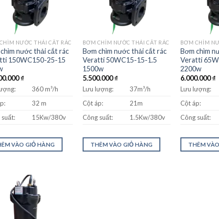
CHÌM NƯỚC THẢI CẮT RÁC
BƠM CHÌM NƯỚC THẢI CẮT RÁC
BƠM CHÌM NƯ
chìm nước thải cắt rác
Bơm chìm nước thải cắt rác
Bơm chìm nư
tti 150WC150-25-15
Veratti 50WC15-15-1.5
Veratti 65
w
1500w
2200w
00.000
₫
5.500.000
₫
6.000.000
₫
lượng:
360 m³/h
Lưu lượng:
37m³/h
Lưu lượng:
p:
32 m
Cột áp:
21m
Cột áp:
suất:
15Kw/380v
Công suất:
1.5Kw/380v
Công suất:
ÊM VÀO GIỎ HÀNG
THÊM VÀO GIỎ HÀNG
THÊM VÀO