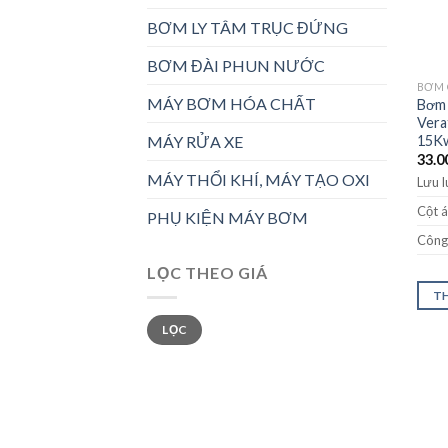
BƠM LY TÂM TRỤC ĐỨNG
BƠM ĐÀI PHUN NƯỚC
BƠM 
MÁY BƠM HÓA CHẤT
Bơm 
Vera
15K
MÁY RỬA XE
33.0
MÁY THỔI KHÍ, MÁY TẠO OXI
Lưu 
Cột á
PHỤ KIỆN MÁY BƠM
Công 
LỌC THEO GIÁ
TH
Giá
Giá
LỌC
tối
tối
thiểu
đa