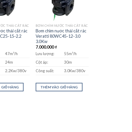
ỚC THẢI CẮT RÁC
BƠM CHÌM NƯỚC THẢI CẮT RÁC
ớc thải cắt rác
Bơm chìm nước thải cắt rác
WC25-15-2.2
Veratti 80WC45-12-3.0
3.0Kw
7.000.000
₫
47m³/h
Lưu lượng:
55m³/h
24m
Cột áp:
30m
2.2Kw/380v
Công suất:
3.0Kw/380v
 GIỎ HÀNG
THÊM VÀO GIỎ HÀNG