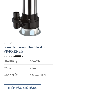
SERI VR
Bơm chìm nước thải Veratti
VR40-22-5.5
11.000.000
₫
Lưu lượng:
66m³/h
Cột áp:
27m
Công suất:
5.5Kw/380v
THÊM VÀO GIỎ HÀNG