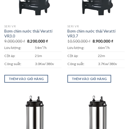
SERI VR
SERI VR
Bơm chìm nước thải Veratti
Bơm chìm nước thải Veratti
VR3.0
VR3.7
Giá
Giá
Giá
Giá
9.000.000
₫
8.200.000
₫
10.500.000
₫
8.900.000
₫
gốc
hiện
gốc
hiện
Lưu lượng:
54m³/h
Lưu lượng:
66m³/h
là:
tại
là:
tại
9.000.000 ₫.
là:
10.500.000 ₫.
là:
Cột áp:
21m
Cột áp:
22m
8.200.000 ₫.
8.900.00
Công suất:
3.0Kw/380v
Công suất:
3.7Kw/380v
THÊM VÀO GIỎ HÀNG
THÊM VÀO GIỎ HÀNG