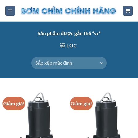
Skip
to
content
Sản phẩm được gắn thẻ “vr”
LỌC
Giảm giá!
Giảm giá!